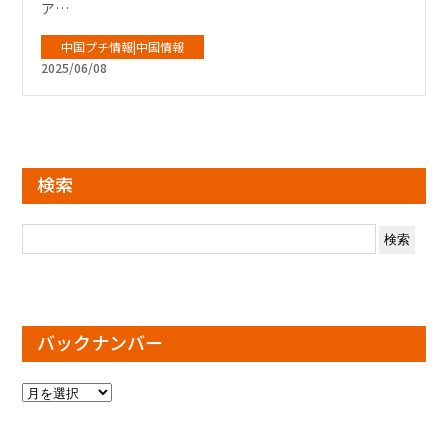
ア…
中国プチ情報|中国情報
2025/06/08
検索
検
索:
バックナンバー
バ
ッ
ク