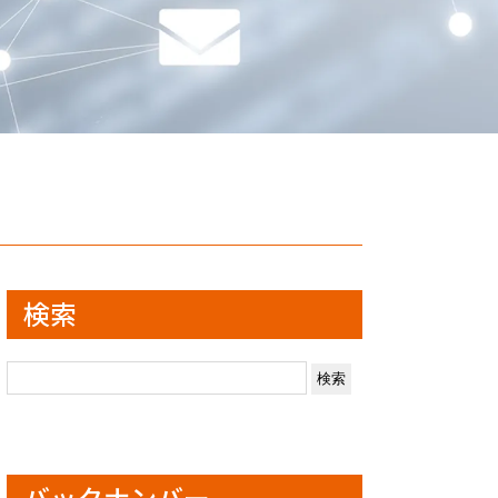
検索
検
索:
バックナンバー