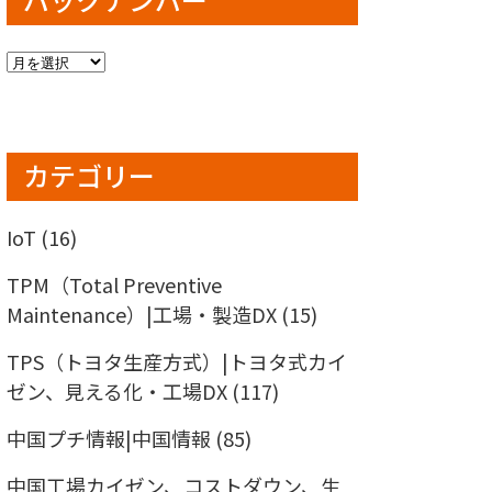
バ
ッ
ク
ナ
ン
カテゴリー
バ
ー
IoT
(16)
TPM（Total Preventive
Maintenance）|工場・製造DX
(15)
TPS（トヨタ生産方式）|トヨタ式カイ
ゼン、見える化・工場DX
(117)
中国プチ情報|中国情報
(85)
中国工場カイゼン、コストダウン、生