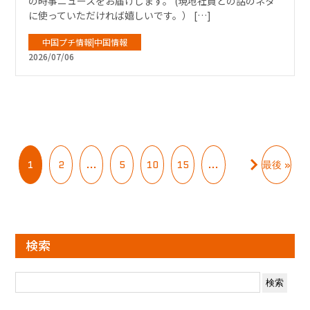
の時事ニュースをお届けします。 (現地社員との話のネタ
に使っていただければ嬉しいです。） […]
中国プチ情報|中国情報
2026/07/06
1
2
...
5
10
15
...
最後 »
検索
検
索: