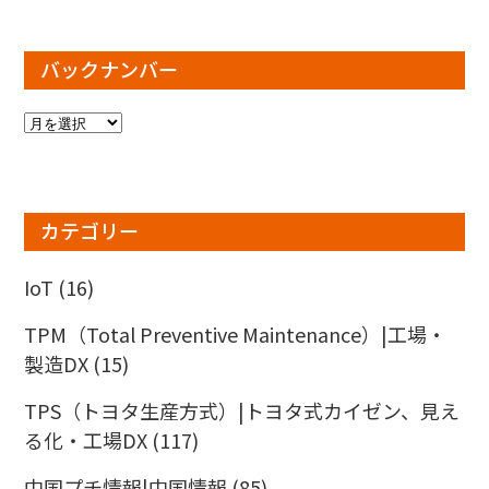
バックナンバー
バ
ッ
ク
ナ
ン
カテゴリー
バ
ー
IoT
(16)
TPM（Total Preventive Maintenance）|工場・
製造DX
(15)
TPS（トヨタ生産方式）|トヨタ式カイゼン、見え
る化・工場DX
(117)
中国プチ情報|中国情報
(85)